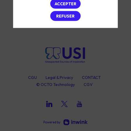
ACCEPTER
REFUSER
CGU
Legal & Privacy
CONTACT
© OCTO Technology
CGV
Powered by