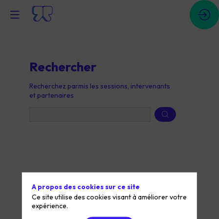
Rechercher
Prép
Recherchez parmis les sessions, intervenants
des
et partenaires
donn
A propos des cookies sur ce site
Ce site utilise des cookies visant à améliorer votre
expérience.