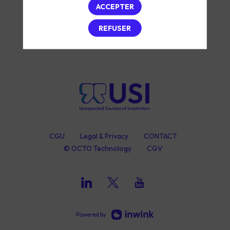
ACCEPTER
REFUSER
CGU
Legal & Privacy
CONTACT
© OCTO Technology
CGV
Powered by